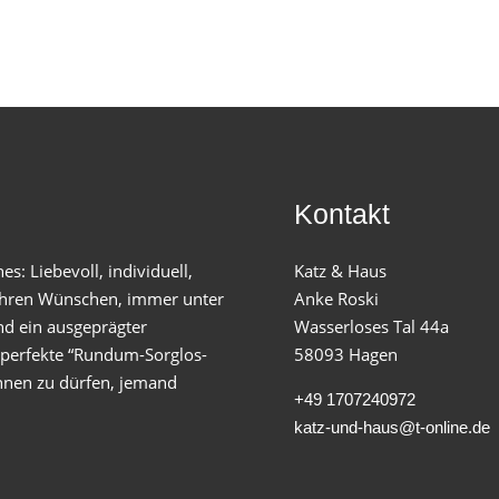
Kontakt
es: Liebevoll, individuell,
Katz & Haus
 Ihren Wünschen, immer unter
Anke Roski
nd ein ausgeprägter
Wasserloses Tal 44a
s perfekte “Rundum-Sorglos-
58093 Hagen
lehnen zu dürfen, jemand
+49 1707240972
katz-und-haus@t-online.de